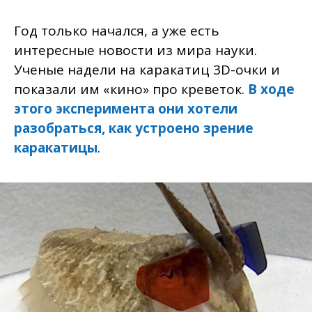
Год только начался, а уже есть
интересные новости из мира науки.
Ученые надели на каракатиц 3D-очки и
показали им «кино» про креветок.
В ходе
этого эксперимента они хотели
разобраться, как устроено зрение
каракатицы
.